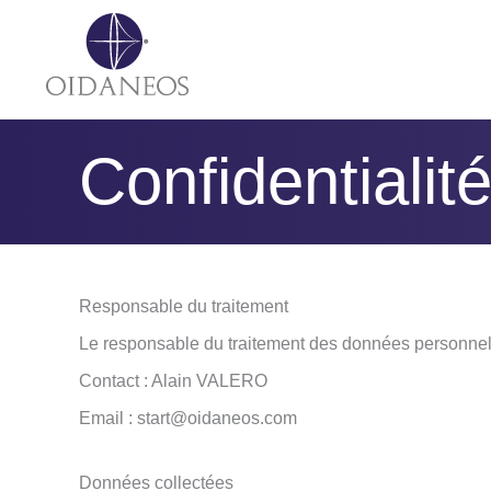
Aller
au
contenu
Confidentiali
Responsable du traitement
Le responsable du traitement des données personne
Contact : Alain VALERO
Email : start@oidaneos.com
Données collectées